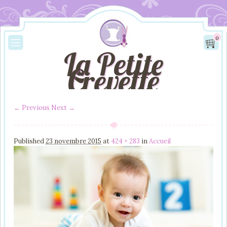
0
La Petite
Crevette
← Previous
Next →
Image navigation
Published
23 novembre 2015
at
424 × 283
in
Accueil