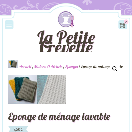
0
La Petite
Crevette
Accueil
/
Maison 0 déchets
/
Eponges
/ Eponge de ménage lavable
Eponge de ménage lavable
7,50
€