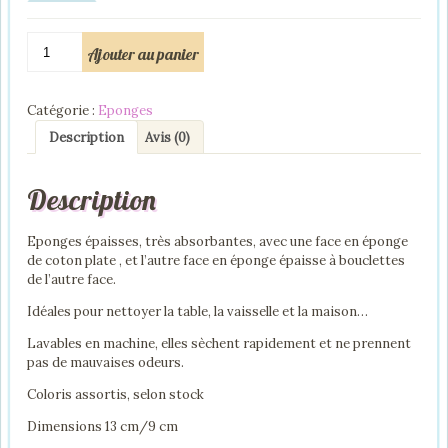
quantité
Ajouter au panier
de
Eponge
de
Catégorie :
Eponges
ménage
lavable
Description
Avis (0)
Description
Eponges épaisses, très absorbantes, avec une face en éponge
de coton plate , et l’autre face en éponge épaisse à bouclettes
de l’autre face.
Idéales pour nettoyer la table, la vaisselle et la maison…
Lavables en machine, elles sèchent rapidement et ne prennent
pas de mauvaises odeurs.
Coloris assortis, selon stock
Dimensions 13 cm/9 cm