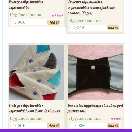
Protèges slips lavables
Protèges slips lavables
imperméables
imperméables et leurs pochettes
colorées (Copie)
Hygiène féminine
Note
Hygiène féminine
5.00
15,00
€
Add
sur 5
12,00
€
Add
Protèges slips lavables
Serviettes hygiéniques lavables post
imperméables molleton de chanvre
partum nuit
Hygiène féminine
Hygiène féminine
Note
4.00
15,00
€
25,00
€
Add
Add
sur 5