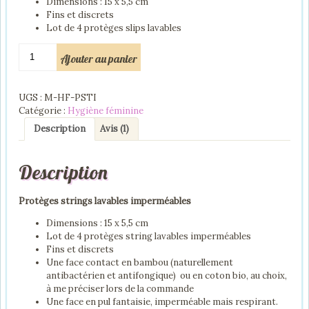
Dimensions : 15 x 5,5 cm
Fins et discrets
Lot de 4 protèges slips lavables
quantité
Ajouter au panier
de
Protèges
strings
UGS :
M-HF-PSTI
lavables
Catégorie :
Hygiène féminine
imperméables
Description
Avis (1)
Description
Protèges strings lavables imperméables
Dimensions : 15 x 5,5 cm
Lot de 4 protèges string lavables imperméables
Fins et discrets
Une face contact en bambou (naturellement
antibactérien et antifongique) ou en coton bio, au choix,
à me préciser lors de la commande
Une face en pul fantaisie, imperméable mais respirant.