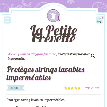
0
La Petite
Crevette
Accueil
/
Maman
/
Hygiène féminine
/ Protèges strings lavables
imperméables
Protèges strings lavables
imperméables
15,00
€
(
1
avis client)
Noté
1
5.00
sur 5
basé sur
Protèges string lavables imperméables
notation
client