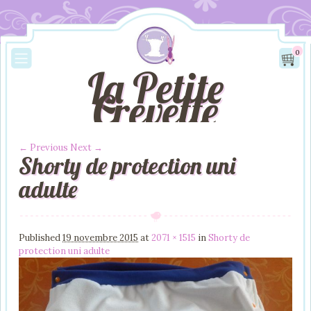
0
La Petite
Crevette
← Previous
Next →
Shorty de protection uni
Image navigation
adulte
Published
19 novembre 2015
at
2071 × 1515
in
Shorty de
protection uni adulte