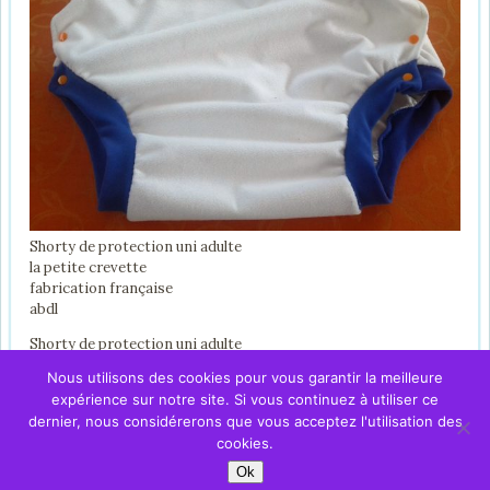
Shorty de protection uni adulte
la petite crevette
fabrication française
abdl
Shorty de protection uni adulte
la petite crevette
Nous utilisons des cookies pour vous garantir la meilleure
fabrication française
expérience sur notre site. Si vous continuez à utiliser ce
abdl
dernier, nous considérerons que vous acceptez l'utilisation des
cookies.
Ok