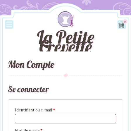
0
La Petite
Crevette
Mon Compte
Se connecter
Obligatoire
Identifiant ou e-mail
*
Obligatoire
Mot de passe
*