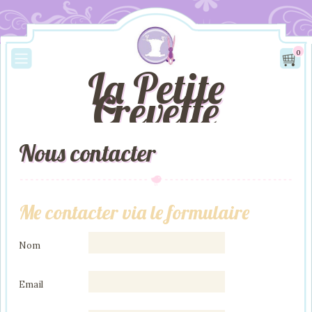
0
La Petite
Crevette
Nous contacter
Me contacter via le formulaire
Nom
Email