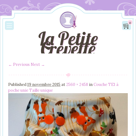
0
La Petite
Crevette
← Previous
Next →
Image navigation
Published
19 novembre 2015
at
2560 × 2458
in
Couche TE1 à
poche unie Taille unique