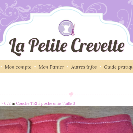
La Petite Crevette
Mon compte
Mon Panier
Autres infos
Guide pratiq
 × 672
in
Couche TE1 à poche unie Taille S