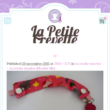
0
La Petite
Crevette
Image navigation
Published
20 novembre 2015
at
2560 × 1271
in
Accroche sucette
– Accroche doudou (Modèle fille)