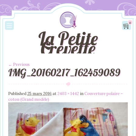
0
La Petite
Crevette
← Previous
IMG_20160217_162459089
Image navigation
Published
25 mars 2016
at
2403 × 1442
in
Couverture polaire –
coton (Grand modèle)