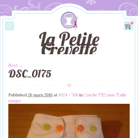
0
La Petite
Crevette
Next →
DSC_0175
Image navigation
Published
26 mars 2016
at
1024 × 768
in
Couche TE2 unie Taille
unique