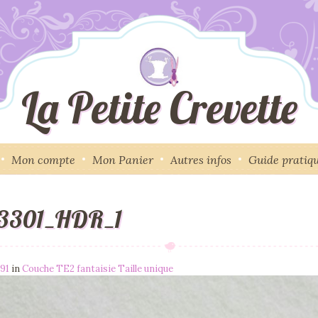
La Petite Crevette
Mon compte
Mon Panier
Autres infos
Guide pratiq
53301_HDR_1
391
in
Couche TE2 fantaisie Taille unique