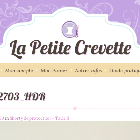
La Petite Crevette
Mon compte
Mon Panier
Autres infos
Guide pratiq
72703_HDR
780
in
Shorty de protection – Taille S