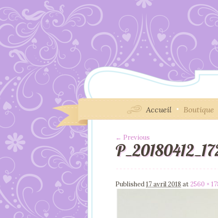
Accueil
Boutique
← Previous
P_20180412_1
Image navigation
Published
17 avril 2018
at
2560 × 1