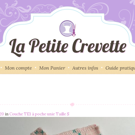
La Petite Crevette
Mon compte
Mon Panier
Autres infos
Guide pratiq
920
in
Couche TE1 à poche unie Taille S