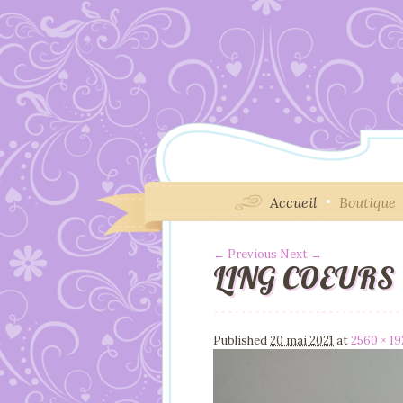
Accueil
Boutique
← Previous
Next →
LING COEURS
Image navigation
Published
20 mai 2021
at
2560 × 1