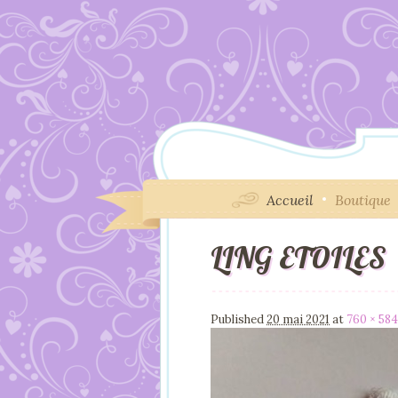
Accueil
Boutique
LING ETOILES
Image navigation
Published
20 mai 2021
at
760 × 584