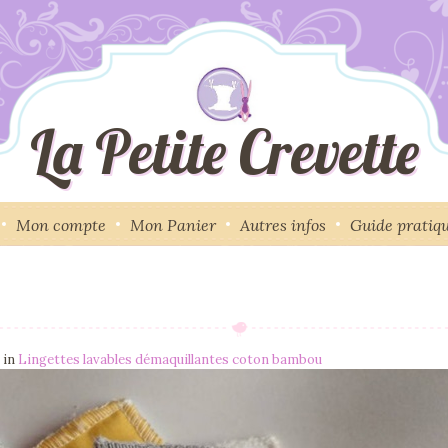
La Petite Crevette
Mon compte
Mon Panier
Autres infos
Guide pratiq
in
Lingettes lavables démaquillantes coton bambou