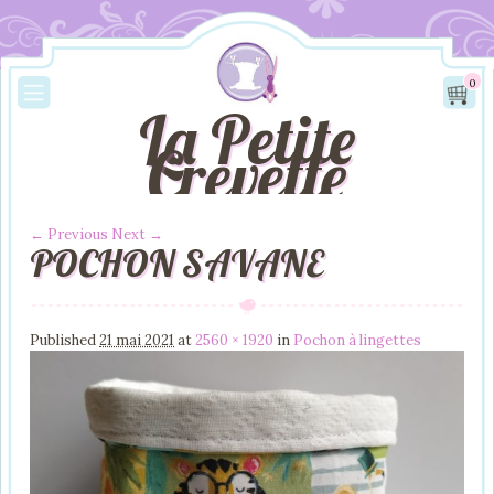
0
La Petite
Crevette
← Previous
Next →
POCHON SAVANE
Image navigation
Published
21 mai 2021
at
2560 × 1920
in
Pochon à lingettes