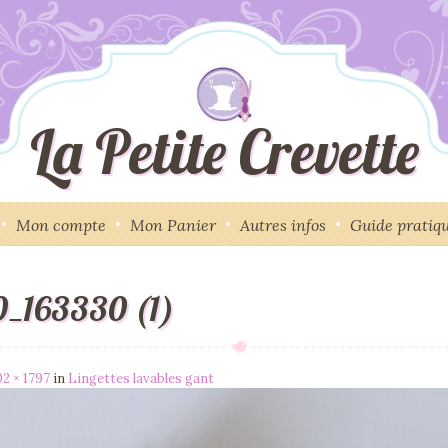
La Petite Crevette
Mon compte
Mon Panier
Autres infos
Guide pratiq
_163330 (1)
02 × 1797
in
Lingettes lavables gant