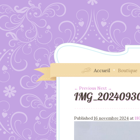
Accueil
Boutique
← Previous
Next →
IMG_20240930
Image navigation
Published
16 novembre 2024
at
18