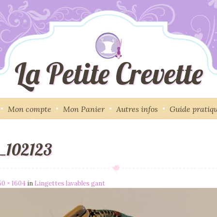
La Petite Crevette
Mon compte
Mon Panier
Autres infos
Guide pratiq
_102123
50 × 1604
in
Lingettes lavables gant