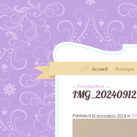
Accueil
Boutique
← Previous
Next →
IMG_20240912
Image navigation
Published
16 novembre 2024
at
19