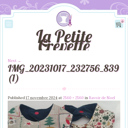
0
La Petite
Crevette
Next →
IMG_20231017_232756_839
Image navigation
(1)
Published
17 novembre 2024
at
2560 × 2560
in
Bavoir de Noel