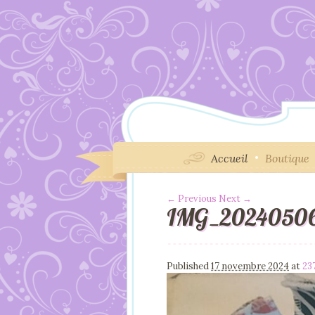
Accueil
Boutique
← Previous
Next →
IMG_20240506
Image navigation
Published
17 novembre 2024
at
23