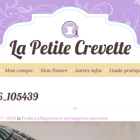
La Petite Crevette
Mon compte
Mon Panier
Autres infos
Guide pratiq
_105439
77 × 1504
in
Pochon à lingettes et ses lingettes assorties