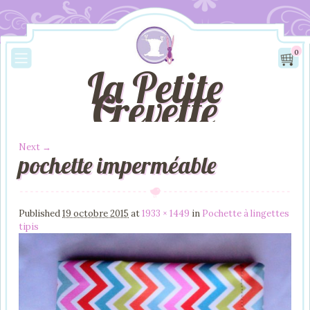
0
La Petite
Crevette
Next →
pochette imperméable
Image navigation
Published
19 octobre 2015
at
1933 × 1449
in
Pochette à lingettes
tipis