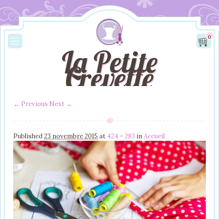
0
La Petite
Crevette
← Previous
Next →
Image navigation
Published
23 novembre 2015
at
424 × 283
in
Accueil