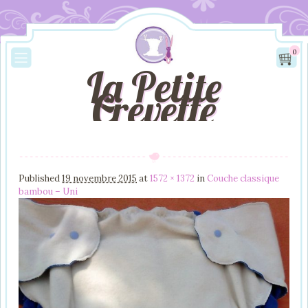
0
La Petite
Crevette
Image navigation
Published
19 novembre 2015
at
1572 × 1372
in
Couche classique
bambou – Uni