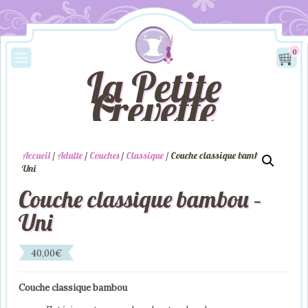
0
La Petite
Crevette
Accueil
/
Adulte
/
Couches
/
Classique
/ Couche classique bambou –
Uni
Couche classique bambou –
Uni
40,00
€
Couche classique bambou