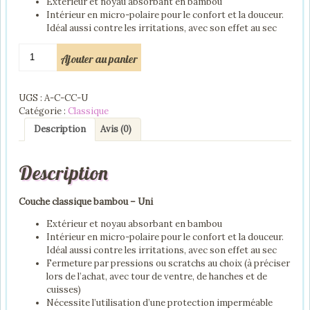
Extérieur et noyau absorbant en bambou
Intérieur en micro-polaire pour le confort et la douceur.
Idéal aussi contre les irritations, avec son effet au sec
quantité
Ajouter au panier
de
Couche
classique
UGS :
A-C-CC-U
bambou
Catégorie :
Classique
-
Uni
Description
Avis (0)
Description
Couche classique bambou – Uni
Extérieur et noyau absorbant en bambou
Intérieur en micro-polaire pour le confort et la douceur.
Idéal aussi contre les irritations, avec son effet au sec
Fermeture par pressions ou scratchs au choix (à préciser
lors de l’achat, avec tour de ventre, de hanches et de
cuisses)
Nécessite l’utilisation d’une protection imperméable