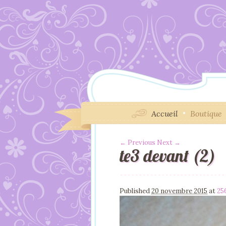
Accueil
Boutique
← Previous
Next →
te3 devant (2)
Image navigation
Published
20 novembre 2015
at
25