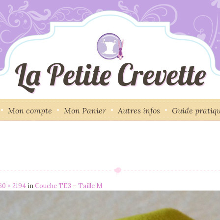
La Petite Crevette
Mon compte
Mon Panier
Autres infos
Guide pratiq
60 × 2194
in
Couche TE3 – Taille M