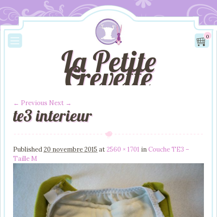
0
La Petite
Crevette
← Previous
Next →
te3 interieur
Image navigation
Published
20 novembre 2015
at
2560 × 1701
in
Couche TE3 –
Taille M