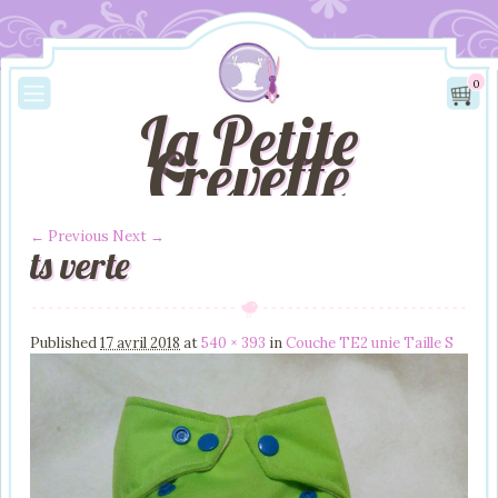
0
La Petite
Crevette
← Previous
Next →
ts verte
Image navigation
Published
17 avril 2018
at
540 × 393
in
Couche TE2 unie Taille S