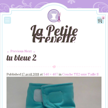
0
La Petite
Crevette
← Previous
Next →
tu bleue 2
Image navigation
Published
17 avril 2018
at
540 × 407
in
Couche TE2 unie Taille S