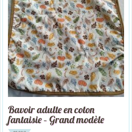
Bavoir adulte en coton
fantaisie – Grand modèle