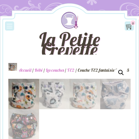
0
La Petite
Crevette
Accueil
/
Bébé
/
Les couches
/
TE2
/ Couche TE2 fantaisie Taille S