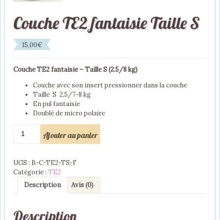
Couche TE2 fantaisie Taille S
15,00
€
Couche TE2 fantaisie – Taille S (2.5/8 kg)
Couche avec son insert pressionner dans la couche
Taille S 2,5/7-8 kg
En pul fantaisie
Doublé de micro polaire
quantité
Ajouter au panier
de
Couche
TE2
UGS :
B-C-TE2-TS-F
fantaisie
Catégorie :
TE2
Taille
S
Description
Avis (0)
Description