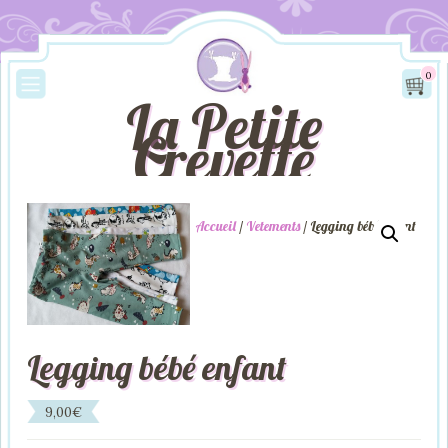
0
La Petite
Crevette
Accueil
/
Vetements
/ Legging bébé enfant
Legging bébé enfant
9,00
€