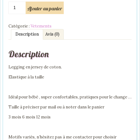
quantité
Ajouter au panier
de
Legging
bébé
Catégorie :
Vetements
enfant
Description
Avis (0)
Description
Legging en jersey de coton.
Elastique à la taille
Idéal pour bébé , super confortables, pratiques pour le change …
Taille à préciser par mail ou à noter dans le panier
3 mois 6 mois 12 mois
Motifs variés, n’hésitez pas à me contacter pour choisir