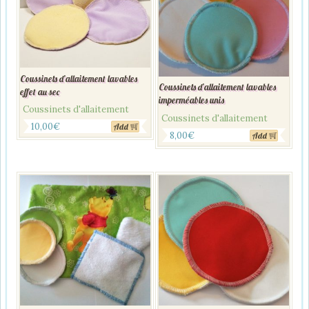
Coussinets d’allaitement lavables
Coussinets d’allaitement lavables
effet au sec
imperméables unis
Coussinets d'allaitement
Coussinets d'allaitement
10,00
€
Add
8,00
€
Add