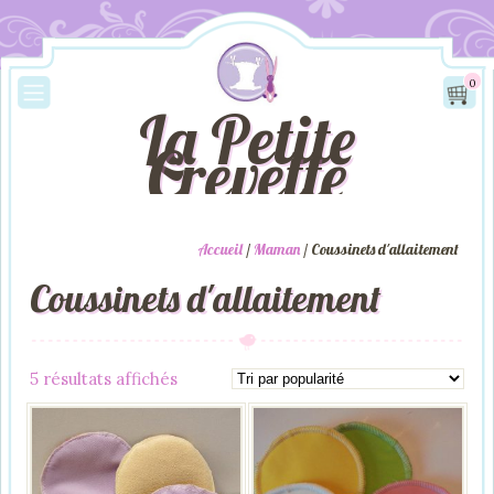
0
La Petite
Crevette
Accueil
/
Maman
/ Coussinets d'allaitement
Coussinets d'allaitement
Trié
5 résultats affichés
par
popularité