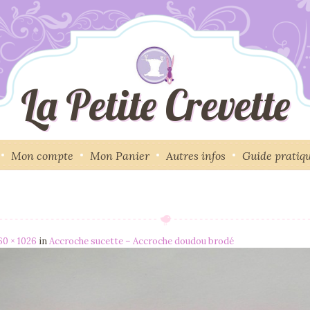
La Petite Crevette
Mon compte
Mon Panier
Autres infos
Guide pratiq
60 × 1026
in
Accroche sucette – Accroche doudou brodé