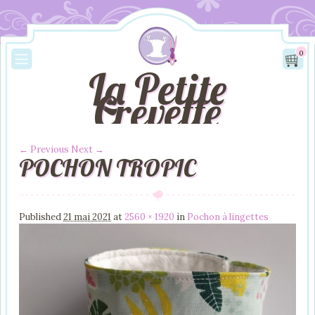
0
La Petite
Crevette
← Previous
Next →
POCHON TROPIC
Image navigation
Published
21 mai 2021
at
2560 × 1920
in
Pochon à lingettes