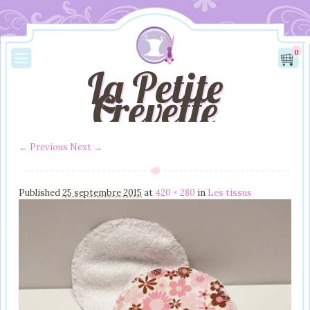
0
La Petite
Crevette
← Previous
Next →
Image navigation
Published
25 septembre 2015
at
420 × 280
in
Les tissus