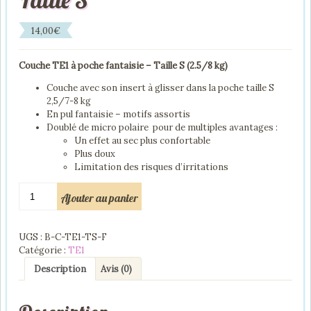
14,00
€
Couche TE1 à poche fantaisie – Taille S (2.5/8 kg)
Couche avec son insert à glisser dans la poche taille S
2,5/7-8 kg
En pul fantaisie – motifs assortis
Doublé de micro polaire pour de multiples avantages :
Un effet au sec plus confortable
Plus doux
Limitation des risques d’irritations
quantité
Ajouter au panier
de
Couche
TE1
UGS :
B-C-TE1-TS-F
à
Catégorie :
TE1
poche
fantaisie
Description
Avis (0)
Taille
S