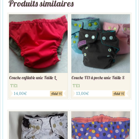
Produits similaires
Couche enfilable unie Taille L
Couche TE1 à poche unie Taille S
TE1
TE1
14,00
€
13,00
€
Add
Add