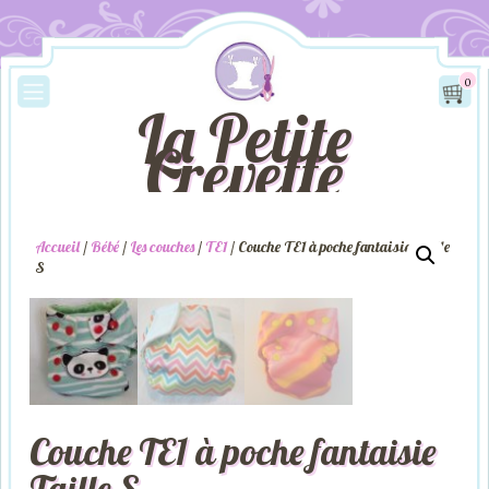
0
La Petite
Crevette
Accueil
/
Bébé
/
Les couches
/
TE1
/ Couche TE1 à poche fantaisie Taille
S
Couche TE1 à poche fantaisie
Taille S