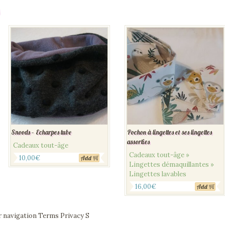
Snoods – Echarpes tube
Pochon à lingettes et ses lingettes
assorties
Cadeaux tout-âge
Cadeaux tout-âge »
10,00
€
Add
Lingettes démaquillantes »
Lingettes lavables
16,00
€
Add
r navigation Terms Privacy S