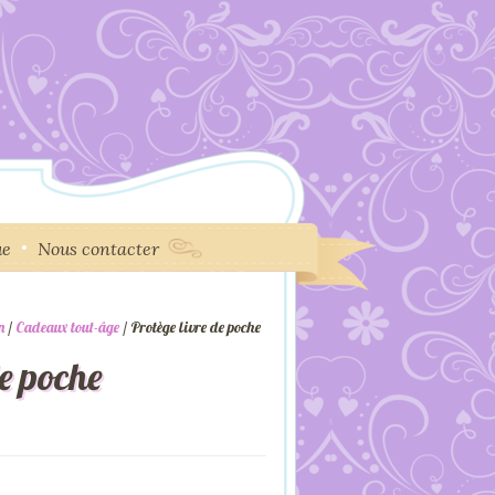
ue
Nous contacter
n
/
Cadeaux tout-âge
/ Protège livre de poche
de poche