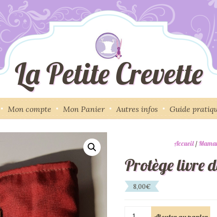
La Petite Crevette
Mon compte
Mon Panier
Autres infos
Guide pratiq
Accueil
/
Mama
Protège livre 
8,00
€
quantité